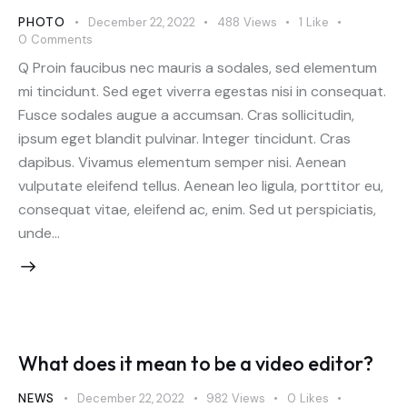
PHOTO
December 22, 2022
488
Views
1
Like
0
Comments
Q Proin faucibus nec mauris a sodales, sed elementum
mi tincidunt. Sed eget viverra egestas nisi in consequat.
Fusce sodales augue a accumsan. Cras sollicitudin,
ipsum eget blandit pulvinar. Integer tincidunt. Cras
dapibus. Vivamus elementum semper nisi. Aenean
vulputate eleifend tellus. Aenean leo ligula, porttitor eu,
consequat vitae, eleifend ac, enim. Sed ut perspiciatis,
unde…
What does it mean to be a video editor?
NEWS
December 22, 2022
982
Views
0
Likes