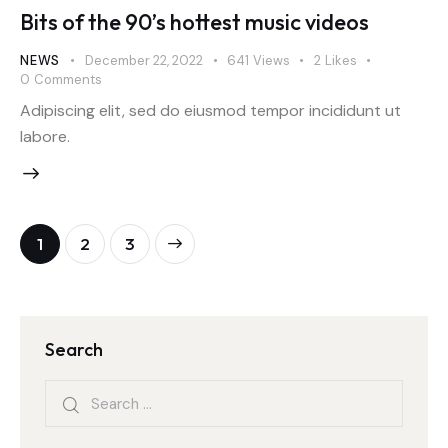
Bits of the 90’s hottest music videos
NEWS
December 22, 2022
641
Views
2
Likes
0
Comments
Adipiscing elit, sed do eiusmod tempor incididunt ut
labore.
1
>
2
3
Search