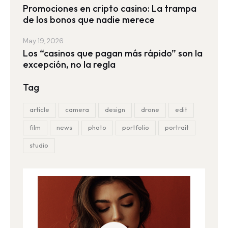
Promociones en cripto casino: La trampa
de los bonos que nadie merece
May 19, 2026
Los “casinos que pagan más rápido” son la
excepción, no la regla
Tag
article
camera
design
drone
edit
film
news
photo
portfolio
portrait
studio