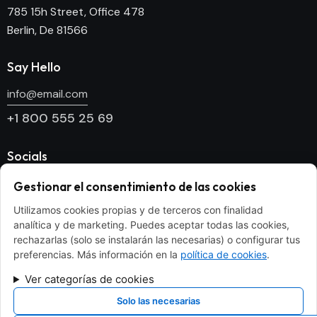
785 15h Street, Office 478
Berlin, De 81566
Say Hello
info@email.com
+1 800 555 25 69
Socials
Facebook
Gestionar el consentimiento de las cookies
Twitter
Utilizamos cookies propias y de terceros con finalidad
analítica y de marketing. Puedes aceptar todas las cookies,
Dribble
rechazarlas (solo se instalarán las necesarias) o configurar tus
Instagram
preferencias. Más información en la
política de cookies
.
Ver categorías de cookies
Newsletter
Solo las necesarias
[mc4wp_form id="186" element_id="style-9"]