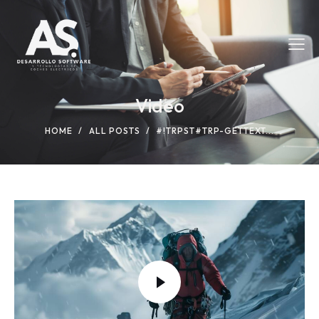
Video
HOME
ALL POSTS
#!TRPST#TRP-GETTEXT...