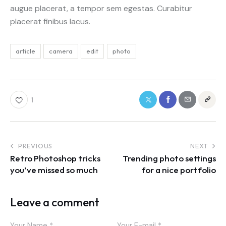
augue placerat, a tempor sem egestas. Curabitur
placerat finibus lacus.
article
camera
edit
photo
1
PREVIOUS
NEXT
Retro Photoshop tricks
Trending photo settings
you’ve missed so much
for a nice portfolio
Leave a comment