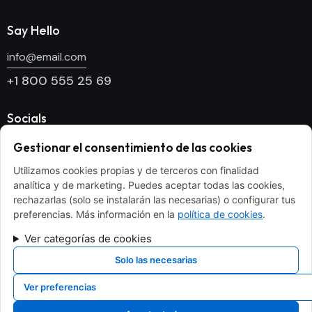
Say Hello
info@email.com
+1 800 555 25 69
Socials
Facebook
Gestionar el consentimiento de las cookies
Twitter
Utilizamos cookies propias y de terceros con finalidad
analítica y de marketing. Puedes aceptar todas las cookies,
Dribble
rechazarlas (solo se instalarán las necesarias) o configurar tus
Instagram
preferencias. Más información en la
política de cookies
.
Ver categorías de cookies
Newsletter
Solo las necesarias
[mc4wp_form id="186" element_id="style-9"]
Ver preferencias