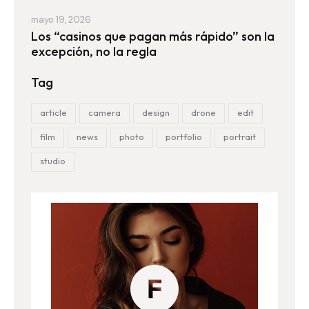
mayo 19, 2026
Los “casinos que pagan más rápido” son la
excepción, no la regla
Tag
article
camera
design
drone
edit
film
news
photo
portfolio
portrait
studio