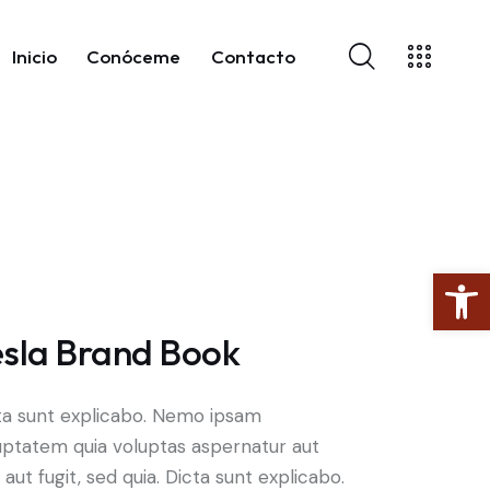
Inicio
Conóceme
Contacto
Abrir barra de herramientas
esla Brand Book
ta sunt explicabo. Nemo ipsam
uptatem quia voluptas aspernatur aut
 aut fugit, sed quia. Dicta sunt explicabo.