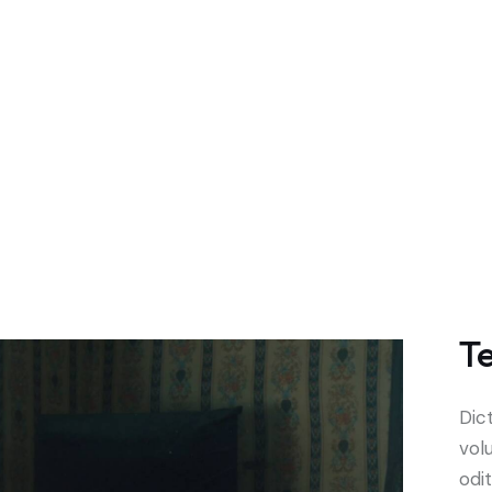
T
Dic
vol
odit