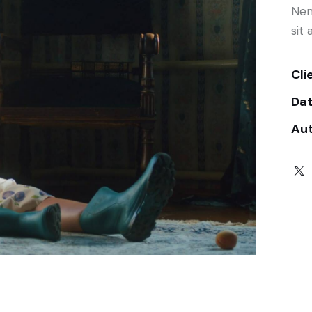
Nem
sit 
Cli
Da
Au