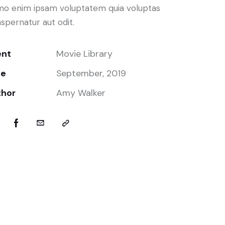
o enim ipsam voluptatem quia voluptas
aspernatur aut odit.
ent
Movie Library
te
September, 2019
thor
Amy Walker