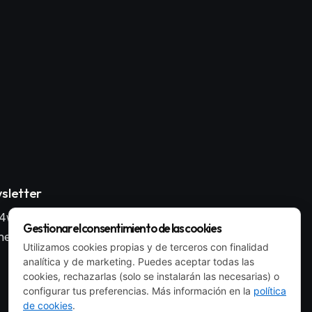
sletter
4wp_form id="186"
Gestionar el consentimiento de las cookies
ent_id="style-9"]
Utilizamos cookies propias y de terceros con finalidad
analítica y de marketing. Puedes aceptar todas las
cookies, rechazarlas (solo se instalarán las necesarias) o
configurar tus preferencias. Más información en la
política
de cookies
.