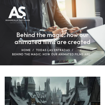
Behind the magic: how our
animated films are created
HOME
TODAS LAS ENTRADAS
...
BEHIND THE MAGIC: HOW OUR ANIMATED FILMS ARE...