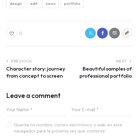
design
edit
news
portfolio
0
PREVIOUS
NEXT
Character story: journey
Beautiful samples of
from concept to screen
professional portfolio
Leave a comment
Guarda mi nombre, correo electrónico y web en este
navegador para la próxima vez que comente.