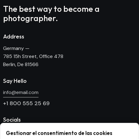
The best way to become
a
photographer.
Address
Germany —
785 15h Street, Office 478
Berlin, De 81566
Say Hello
info@email.com
+1 800 555 25 69
Socials
Facebook
Gestionar el consentimiento de las cookies