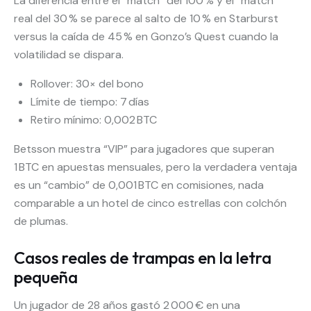
La diferencia entre el “match” del 100 % y el “match”
real del 30 % se parece al salto de 10 % en Starburst
versus la caída de 45 % en Gonzo’s Quest cuando la
volatilidad se dispara.
Rollover: 30× del bono
Límite de tiempo: 7 días
Retiro mínimo: 0,002 BTC
Betsson muestra “VIP” para jugadores que superan
1 BTC en apuestas mensuales, pero la verdadera ventaja
es un “cambio” de 0,001 BTC en comisiones, nada
comparable a un hotel de cinco estrellas con colchón
de plumas.
Casos reales de trampas en la letra
pequeña
Un jugador de 28 años gastó 2 000 € en una