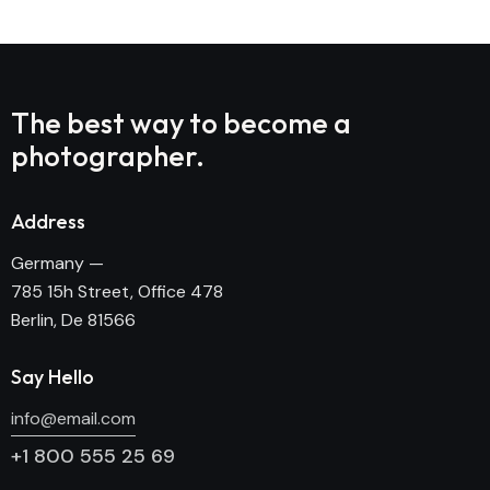
The best way to become
a
photographer.
Address
Germany —
785 15h Street, Office 478
Berlin, De 81566
Say Hello
info@email.com
+1 800 555 25 69