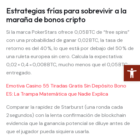
Estrategias frías para sobrevivir a la
maraña de bonos cripto
Si la marca PokerStars ofrece 0,05 BTC de “free spins”
con una probabilidad de ganar 0,02 BTC, la tasa de
retorno es del 40 %, lo que está por debajo del 50 % de
una ruleta europea sin cero. Calcula la expectativa:
Abrir barra de herramientas
0,02 × 0,4 = 0,008 BTC, mucho menos que el 0,05 BTC
entregado.
Emotiva Casino 55 Tiradas Gratis Sin Depósito Bono
ES: La Trampa Matemática que Nadie Explica
Comparar la rapidez de Starburst (una ronda cada
2 segundos) con la lenta confirmación de blockchain
evidencia que la ganancia potencial se diluye antes de
que el jugador pueda siquiera usarla.