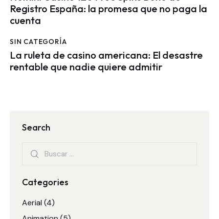
Registro España: la promesa que no paga la
cuenta
SIN CATEGORÍA
La ruleta de casino americana: El desastre
rentable que nadie quiere admitir
Search
Categories
Aerial
(4)
Animation
(5)