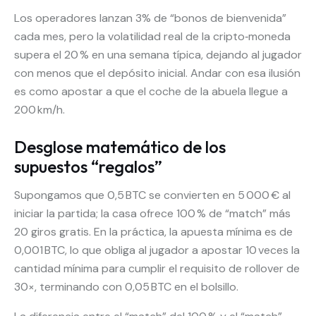
Los operadores lanzan 3% de “bonos de bienvenida”
cada mes, pero la volatilidad real de la cripto‑moneda
supera el 20 % en una semana típica, dejando al jugador
con menos que el depósito inicial. Andar con esa ilusión
es como apostar a que el coche de la abuela llegue a
200 km/h.
Desglose matemático de los
supuestos “regalos”
Supongamos que 0,5 BTC se convierten en 5 000 € al
iniciar la partida; la casa ofrece 100 % de “match” más
20 giros gratis. En la práctica, la apuesta mínima es de
0,001 BTC, lo que obliga al jugador a apostar 10 veces la
cantidad mínima para cumplir el requisito de rollover de
30×, terminando con 0,05 BTC en el bolsillo.