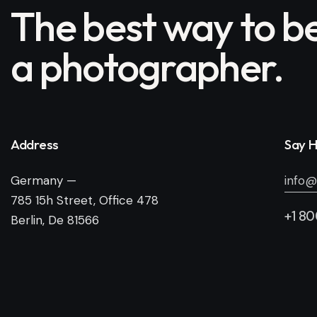
The best way to 
a photographer.
Address
Say H
Germany —
info@
785 15h Street, Office 478
+1 8
Berlin, De 81566