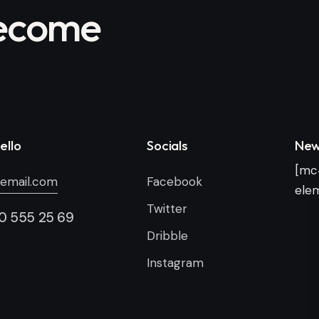
become
ello
Socials
New
[mc
email.com
Facebook
elem
Twitter
00 555 25 69
Dribble
Instagram