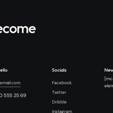
become
ello
Socials
New
[mc
email.com
Facebook
elem
Twitter
00 555 25 69
Dribble
Instagram