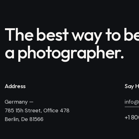
The best way to 
a photographer.
Address
Say H
Germany —
info@
785 15h Street, Office 478
+1 8
Berlin, De 81566