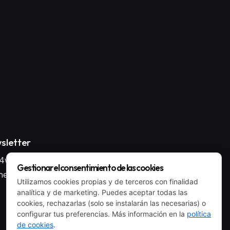
sletter
4wp_form id="186"
Gestionar el consentimiento de las cookies
ent_id="style-9"]
Utilizamos cookies propias y de terceros con finalidad
analítica y de marketing. Puedes aceptar todas las
cookies, rechazarlas (solo se instalarán las necesarias) o
configurar tus preferencias. Más información en la
política
de cookies
.