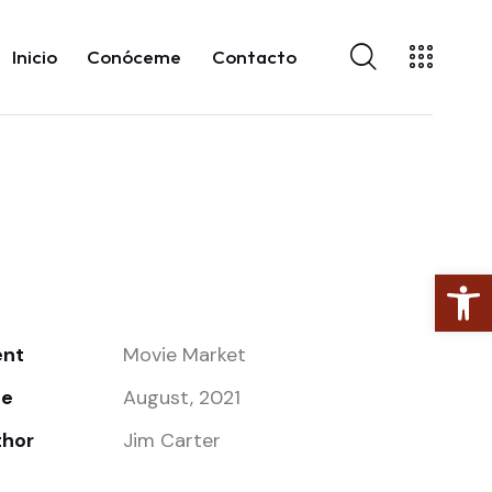
Inicio
Conóceme
Contacto
Open toolbar
ent
Movie Market
te
August, 2021
thor
Jim Carter