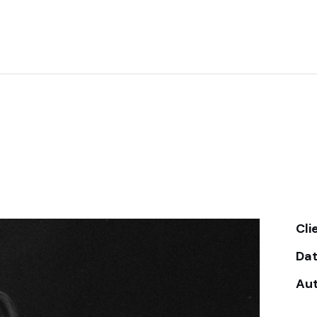
Cli
Da
Au